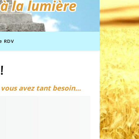
e RDV
!
 vous avez tant besoin…