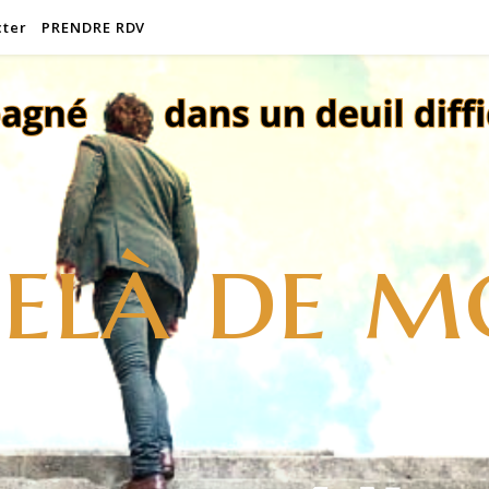
cter
PRENDRE RDV
elà de m