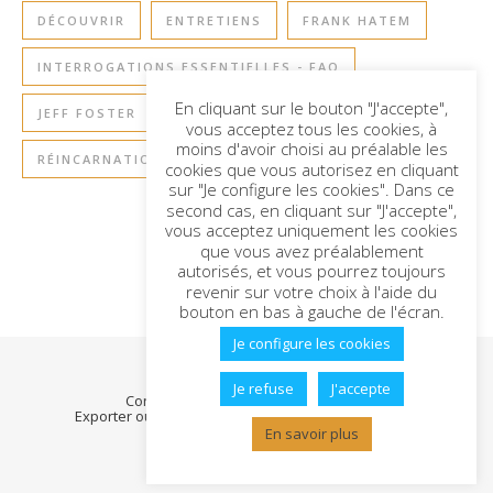
DÉCOUVRIR
ENTRETIENS
FRANK HATEM
INTERROGATIONS ESSENTIELLES - FAQ
En cliquant sur le bouton "J'accepte",
JEFF FOSTER
RETOURS À LA TERRE
vous acceptez tous les cookies, à
moins d'avoir choisi au préalable les
RÉINCARNATION
SAGESSE DE L'ÂME
cookies que vous autorisez en cliquant
sur "Je configure les cookies". Dans ce
second cas, en cliquant sur "J'accepte",
vous acceptez uniquement les cookies
que vous avez préalablement
autorisés, et vous pourrez toujours
revenir sur votre choix à l'aide du
bouton en bas à gauche de l'écran.
Je configure les cookies
2026
Je refuse
J'accepte
Contact
Politique de confidentialité
Exporter ou supprimer mes données personnelles
Gestion des cookies
En savoir plus