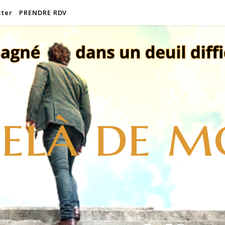
cter
PRENDRE RDV
elà de m