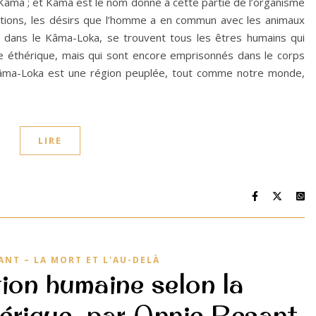
e Kâma ; et Kâma est le nom donné à cette partie de l’organisme
otions, les désirs que l’homme a en commun avec les animaux
rs, dans le Kâma-Loka, se trouvent tous les êtres humains qui
le éthérique, mais qui sont encore emprisonnés dans le corps
Kâma-Loka est une région peuplée, tout comme notre monde,
LIRE
ANT – LA MORT ET L'AU-DELÀ
tion humaine selon la
térique, par Annie Besant