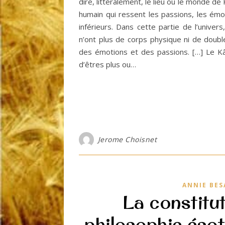
dire, littéralement, le lieu ou le monde d
humain qui ressent les passions, les ém
inférieurs. Dans cette partie de l’unive
n’ont plus de corps physique ni de doub
des émotions et des passions. […] Le 
d’êtres plus ou…
Jerome Choisnet
ANNIE BES
La constitu
philosophie éso