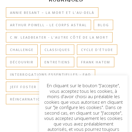
ANNIE BESANT – LA MORT ET L'AU-DELÀ
ARTHUR POWELL - LE CORPS ASTRAL
BLOG
C.W. LEADBEATER - L'AUTRE CÔTÉ DE LA MORT
CHALLENGE
CLASSIQUES
CYCLE D'ÉTUDE
DÉCOUVRIR
ENTRETIENS
FRANK HATEM
INTERROGATIONS ESSENTIELLES - FAQ
En cliquant sur le bouton "J'accepte",
JEFF FOSTER
RETOURS À LA TERRE
vous acceptez tous les cookies, à
moins d'avoir choisi au préalable les
RÉINCARNATION
SAGESSE DE L'ÂME
cookies que vous autorisez en cliquant
sur "Je configure les cookies". Dans ce
second cas, en cliquant sur "J'accepte",
vous acceptez uniquement les cookies
que vous avez préalablement
autorisés, et vous pourrez toujours