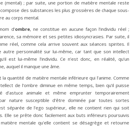
que (mental) ; par suite, une portion de matière mentale reste
se compose des substances les plus grossières de chaque sous-
ire au corps mental.
 nom d’
ombre
, ne constitue en aucune façon l’individu réel ;
ence, sa mémoire et ses petites idiosyncrasies. Par suite, il
mme réel, comme cela arrive souvent aux séances spirites. Il
e autre personnalité sur lui-même, car tant que son intellect
’il est lui-même l’individu. Ce n’est donc, en réalité, qu’un
me, auquel il manque une âme.
 la quantité de matière mentale inférieure qui l’anime. Comme
intellect de l’ombre diminue en même temps, bien qu’il puisse
ité d’astuce animale et même emprunter temporairement
 par nature susceptible d’être dominée par toutes sortes
st séparée de l’ego supérieur, elle ne contient rien qui soit
. Elle se prête donc facilement aux buts inférieurs poursuivis
a matière mentale qu’elle contient se désagrège et retourne