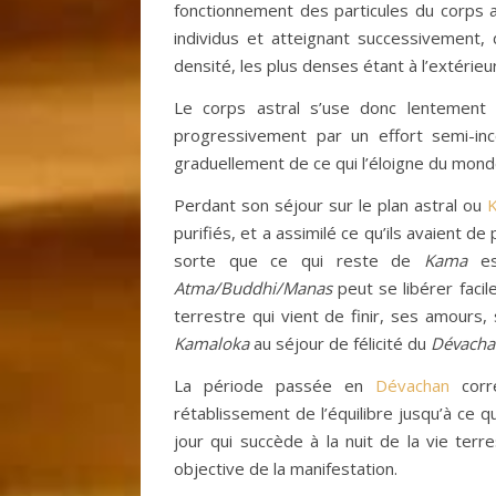
fonctionnement des particules du corps a
individus et atteignant successivement,
densité, les plus denses étant à l’extérieur
Le corps astral s’use donc lentement
progressivement par un effort semi-inc
graduellement de ce qui l’éloigne du mond
Perdant son séjour sur le plan astral ou
purifiés, et a assimilé ce qu’ils avaient de
sorte que ce qui reste de
Kama
est
Atma/Buddhi/Manas
peut se libérer faci
terrestre qui vient de finir, ses amours,
Kamaloka
au séjour de félicité du
Dévacha
La période passée en
Dévachan
corre
rétablissement de l’équilibre jusqu’à ce q
jour qui succède à la nuit de la vie terr
objective de la manifestation.