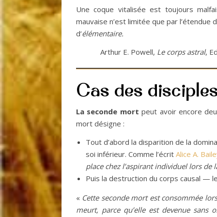
Une coque vitalisée est toujours malfai
mauvaise n’est limitée que par l’étendue 
d’
élémentaire.
Arthur E. Powell,
Le corps astral
, E
Cas des disciple
La seconde mort
peut avoir encore deux
mort désigne :
Tout d’abord la disparition de la domina
soi inférieur. Comme l’écrit
Alice A. Bail
place chez l’aspirant individuel lors de 
Puis la destruction du corps causal — le
«
Cette seconde mort est consommée lors d
meurt, parce qu’elle est devenue sans obj