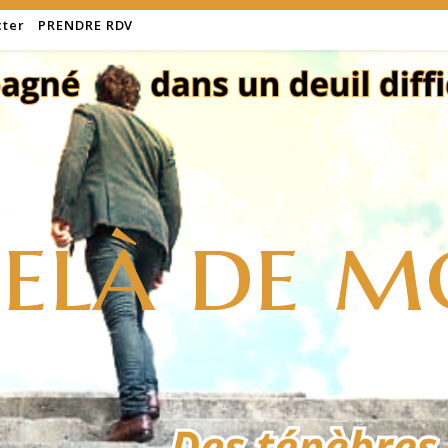
cter
PRENDRE RDV
elà de m