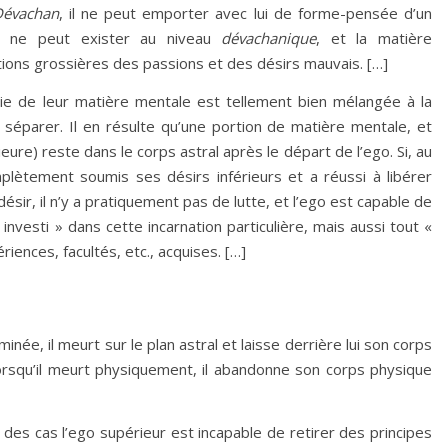
Dévachan
, il ne peut emporter avec lui de forme-pensée d’un
le ne peut exister au niveau
dévachanique
, et la matière
ions grossières des passions et des désirs mauvais. […]
tie de leur matière mentale est tellement bien mélangée à la
n séparer. Il en résulte qu’une portion de matière mentale, et
re) reste dans le corps astral après le départ de l’ego. Si, au
plètement soumis ses désirs inférieurs et a réussi à libérer
sir, il n’y a pratiquement pas de lutte, et l’ego est capable de
 investi » dans cette incarnation particulière, mais aussi tout «
ériences, facultés, etc., acquises. […]
née, il meurt sur le plan astral et laisse derrière lui son corps
rsqu’il meurt physiquement, il abandonne son corps physique
es cas l’ego supérieur est incapable de retirer des principes