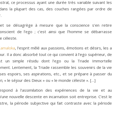
stral, ce processus ayant une durée très variable suivant les
 dans la plupart des cas, des couches rangées par ordre de
.
 et se désagrège à mesure que la conscience s’en retire
onscient de l’ego ; c’est ainsi que l’homme se débarrasse
e céleste.
Kamaloka
, l’esprit mêlé aux passions, émotions et désirs, les a
 pur. Il a donc absorbé tout ce qui convient à l’ego supérieur, de
 un simple résidu dont l’ego ou la Triade Immortelle
lement. Lentement, la Triade rassemble les souvenirs de la vie
 ses espoirs, ses aspirations, etc., et se prépare à passer du
n
, « le séjour des Dieux » ou « le monde céleste ». […]
spond à l’assimilation des expériences de la vie et au
u’une nouvelle descente en incarnation soit entreprise. C’est le
estre, la période subjective qui fait contraste avec la période