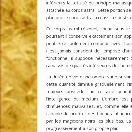
inférieurs la totalité du principe manasi
attachée au corps astral. Cette portion 
plan que le corps astral a réussi à soustra
Ce corps astral résiduel, connu sous le
pourtant il conserve exactement son appar
peut être facilement confondu avec l’ho
n’est jamais conscient de l’emprise d’un
fonctionne, il suppose nécessairement qu
ramassis de qualités inférieures de l’hom
La durée de vie d’une ombre varie suivant
cette quantité diminue graduellement, l’
toujours posséder un certaine quant
l’intelligence du médium. L’ombre est
d’influences mauvaises, et, comme elle e
capable de profiter des bonnes influences
par les magiciens noirs les plus bas. L
progressivement à son propre plan.