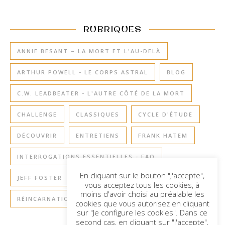
RUBRIQUES
ANNIE BESANT – LA MORT ET L'AU-DELÀ
ARTHUR POWELL - LE CORPS ASTRAL
BLOG
C.W. LEADBEATER - L'AUTRE CÔTÉ DE LA MORT
CHALLENGE
CLASSIQUES
CYCLE D'ÉTUDE
DÉCOUVRIR
ENTRETIENS
FRANK HATEM
INTERROGATIONS ESSENTIELLES - FAQ
En cliquant sur le bouton "J'accepte",
JEFF FOSTER
RETOURS À LA TERRE
vous acceptez tous les cookies, à
moins d'avoir choisi au préalable les
RÉINCARNATION
SAGESSE DE L'ÂME
cookies que vous autorisez en cliquant
sur "Je configure les cookies". Dans ce
second cas, en cliquant sur "J'accepte",