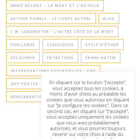
ANNIE BESANT – LA MORT ET L'AU-DELÀ
ARTHUR POWELL - LE CORPS ASTRAL
BLOG
C.W. LEADBEATER - L'AUTRE CÔTÉ DE LA MORT
CHALLENGE
CLASSIQUES
CYCLE D'ÉTUDE
DÉCOUVRIR
ENTRETIENS
FRANK HATEM
INTERROGATIONS ESSENTIELLES - FAQ
En cliquant sur le bouton "J'accepte",
JEFF FOSTER
RETOURS À LA TERRE
vous acceptez tous les cookies, à
moins d'avoir choisi au préalable les
RÉINCARNATION
SAGESSE DE L'ÂME
cookies que vous autorisez en cliquant
sur "Je configure les cookies". Dans ce
second cas, en cliquant sur "J'accepte",
vous acceptez uniquement les cookies
que vous avez préalablement
autorisés, et vous pourrez toujours
revenir sur votre choix à l'aide du