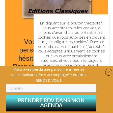
En cliquant sur le bouton "J'accepte",
vous acceptez tous les cookies, à
moins d'avoir choisi au préalable les
cookies que vous autorisez en cliquant
Vous avez perdu une
sur "Je configure les cookies". Dans ce
second cas, en cliquant sur "J'accepte",
personne aimée et vous
vous acceptez uniquement les cookies
que vous avez préalablement
hésitez à me contacter ?
autorisés, et vous pourrez toujours
revenir sur votre choix à l'aide du
Prenez connaissance de ce
Vous avez perdu une personne aimée et
bouton en bas à gauche de l'écran.
livret de Leadbeater, puis
vous souhaitez être accompagné ?
PRENEZ
Je configure les cookies
RENDEZ-VOUS
revenez vers moi.
Générer un nouvel alias
Générer un nouvel alias
Générer un nouvel alias
Générer un nouvel alias
Générer un nouvel alias
Je refuse
J'accepte
En savoir plus
PRENDRE RDV DANS MON
Générer un nouvel alias
Générer un nouvel alias
Générer un nouvel alias
Générer un nouvel alias
Générer un nouvel alias
Générer un nouvel alias
Générer un nouvel alias
AGENDA