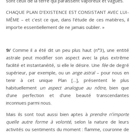
sont ceux de la terre qui paraissent vaporeux et vagues.
CHAQUE PLAN D’EXISTENCE EST CONSISTANT AVEC LUI-
MÊME – et c’est ce que, dans l’étude de ces matières, il
importe essentiellement de ne jamais oublier. »
9/
Comme il a été dit un peu plus haut (n°3), une entité
astrale peut modifier son aspect avec la plus extrême
facilité et instantanéité, si elle le désire. Une
fée
de degré
supérieur, par exemple, ou un
ange astral
– pour nous en
tenir à cet unique Plan […], présentent le plus
habituellement
un aspect analogue au nôtre
, bien que
d’une perfection et d’une beauté transcendantes
inconnues parmi nous.
Mais ils sont tout aussi bien aptes à
prendre n’importe
quelle autre forme à volonté
, selon la nature de leurs
activités ou sentiments du moment : flamme, couronne de