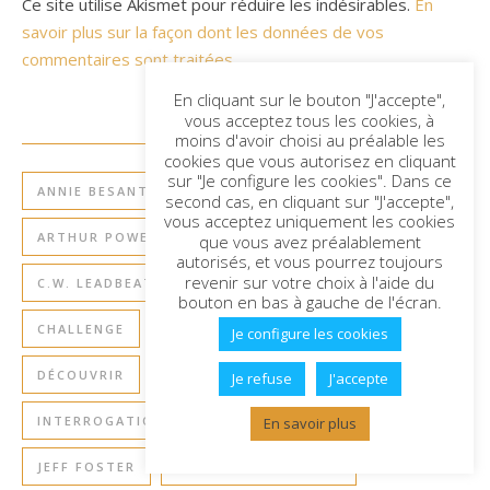
Ce site utilise Akismet pour réduire les indésirables.
En
savoir plus sur la façon dont les données de vos
commentaires sont traitées
.
En cliquant sur le bouton "J'accepte",
vous acceptez tous les cookies, à
moins d'avoir choisi au préalable les
RUBRIQUES
cookies que vous autorisez en cliquant
sur "Je configure les cookies". Dans ce
ANNIE BESANT – LA MORT ET L'AU-DELÀ
second cas, en cliquant sur "J'accepte",
vous acceptez uniquement les cookies
ARTHUR POWELL - LE CORPS ASTRAL
BLOG
que vous avez préalablement
autorisés, et vous pourrez toujours
revenir sur votre choix à l'aide du
C.W. LEADBEATER - L'AUTRE CÔTÉ DE LA MORT
bouton en bas à gauche de l'écran.
CHALLENGE
CLASSIQUES
CYCLE D'ÉTUDE
Je configure les cookies
DÉCOUVRIR
ENTRETIENS
FRANK HATEM
Je refuse
J'accepte
INTERROGATIONS ESSENTIELLES - FAQ
En savoir plus
JEFF FOSTER
RETOURS À LA TERRE