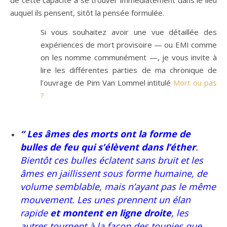
de cette capacité à se trouver immédiatement dans le lieu
auquel ils pensent, sitôt la pensée formulée.
Si vous souhaitez avoir une vue détaillée des
expériences de mort provisoire — ou EMI comme
on les nomme communément —, je vous invite à
lire les différentes parties de ma chronique de
l’ouvrage de Pim Van Lommel intitulé
Mort ou pas
?
“ Les âmes des morts ont la forme de
bulles de feu qui s’élèvent dans l’éther
.
Bientôt ces bulles éclatent sans bruit et les
âmes en jaillissent sous forme humaine, de
volume semblable, mais n’ayant pas le même
mouvement. Les unes prennent un élan
rapide
et montent en ligne droite
, les
autres tournent à la façon des toupies que