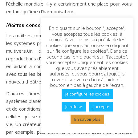
l’échelle mondiale, il y a certainement une place pour vous
en tant qu’âme d’harmonisateur.
Maîtres concepteurs
En cliquant sur le bouton "J'accepte",
vous acceptez tous les cookies, à
Les maîtres concepteurs travaillent avec l’énergie et avec
moins d'avoir choisi au préalable les
les systèmes physiques et mentaux qui composent notre
cookies que vous autorisez en cliquant
multivers.Un concepteur peut travailler avec des
sur "Je configure les cookies". Dans ce
second cas, en cliquant sur "J'accepte",
reproductions d’objets physiques de la terre, par exemple,
vous acceptez uniquement les cookies
en aidant à construire de mémoire une maison exquise
que vous avez préalablement
autorisés, et vous pourrez toujours
avec tous les bibelots ou en aidant à la construction d’un
revenir sur votre choix à l'aide du
nouveau théâtre communautaire.
bouton en bas à gauche de l'écran.
D’autres âmes de concepteurs travaillent avec des
Je configure les cookies
systèmes planétaires, aidant à la formation d’atmosphères
Je refuse
J'accepte
et de conditions météorologiques, y compris la création de
cellules qui se développeront en de nouvelles formes de
En savoir plus
vie. Un créateur peut imaginer un nouveau type de fleur,
par exemple, puis travailler à la construction de la cellule