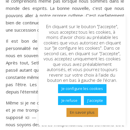
le comprenions même pas lorsque nous sommes dans le
monde des esprits. La bonne nouvelle, c’est que nous
pouvons aller à notre propre rythme. C’est parfaitement
bien de continuer à conceptualiser la réincarnation comme
En cliquant sur le bouton "J'accepte",
une succession chronologique de vies.
vous acceptez tous les cookies, à
moins d'avoir choisi au préalable les
Il est bon de savoir que nos expériences et notre
cookies que vous autorisez en cliquant
sur "Je configure les cookies". Dans ce
personnalité ne sont jamais perdues, même si nous ne
second cas, en cliquant sur "J'accepte",
nous en souvenons pas consciemment d’une vie à l’autre.
vous acceptez uniquement les cookies
Après tout, Seth nous dit que nos choix affectent notre
que vous avez préalablement
autorisés, et vous pourrez toujours
passé autant qu’ils affectent notre avenir. L’amour est une
revenir sur votre choix à l'aide du
constante même si beaucoup d’autres choses ne semblent
bouton en bas à gauche de l'écran.
pas l’être. Les gens que nous aimons sont avec nous
Je configure les cookies
depuis l’éternité, même si nous ne le savions pas.
Je refuse
J'accepte
Même si je ne comprends pas tout à fait le processus —
et je me trompe peut-être complètement sur ce que j’ai
En savoir plus
supposé ici — j’ai confiance en ce processus. Bien que
nous soyons des êtres indépendants, nous semblons être