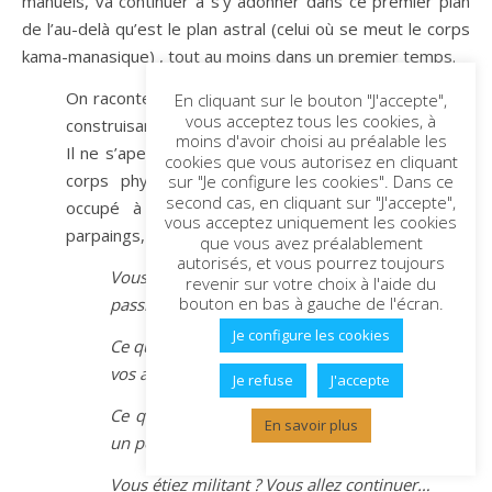
manuels, va continuer à s’y adonner dans ce premier plan
de l’au-delà qu’est le plan astral (celui où se meut le corps
kama-manasique) , tout au moins dans un premier temps.
On raconte ainsi l’histoire d’un homme qui décède en
En cliquant sur le bouton "J'accepte",
vous acceptez tous les cookies, à
construisant sa maison, en disposant ses parpaings.
moins d'avoir choisi au préalable les
Il ne s’aperçoit pas de sa mort, ne voit pas pas son
cookies que vous autorisez en cliquant
corps physique étendu à terre tellement il est
sur "Je configure les cookies". Dans ce
second cas, en cliquant sur "J'accepte",
occupé à sa tâche, et continue de placer ses
vous acceptez uniquement les cookies
parpaings, faits de matière astrale.
que vous avez préalablement
autorisés, et vous pourrez toujours
Vous aviez une activité professionnelle qui vous
revenir sur votre choix à l'aide du
bouton en bas à gauche de l'écran.
passionnait ? Vous allez continuer…
Je configure les cookies
Ce qui vous fascinait était la relation aux autres,
vos amis, votre famille ? Vous allez continuer…
Je refuse
J'accepte
Ce qui vous intéressait, c’était de faire évoluer
En savoir plus
un peu la société ? Vous allez continuer…
Vous étiez militant ? Vous allez continuer…