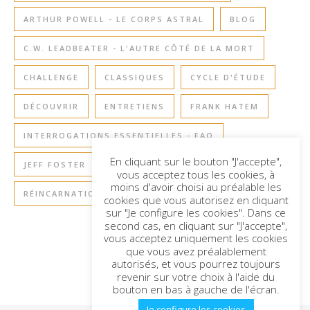
ARTHUR POWELL - LE CORPS ASTRAL
BLOG
C.W. LEADBEATER - L'AUTRE CÔTÉ DE LA MORT
CHALLENGE
CLASSIQUES
CYCLE D'ÉTUDE
DÉCOUVRIR
ENTRETIENS
FRANK HATEM
INTERROGATIONS ESSENTIELLES - FAQ
En cliquant sur le bouton "J'accepte",
JEFF FOSTER
RETOURS À LA TERRE
vous acceptez tous les cookies, à
moins d'avoir choisi au préalable les
RÉINCARNATION
SAGESSE DE L'ÂME
cookies que vous autorisez en cliquant
sur "Je configure les cookies". Dans ce
second cas, en cliquant sur "J'accepte",
vous acceptez uniquement les cookies
que vous avez préalablement
autorisés, et vous pourrez toujours
revenir sur votre choix à l'aide du
bouton en bas à gauche de l'écran.
Je configure les cookies