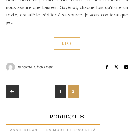
nous assure que Laurent Guyénot, chaque fois qu’il cite un
texte, est allé le vérifier à sa source. Je vous confierai que
je…
LIRE
Jerome Choisnet
1
2
RUBRIQUES
ANNIE BESANT – LA MORT ET L'AU-DELÀ