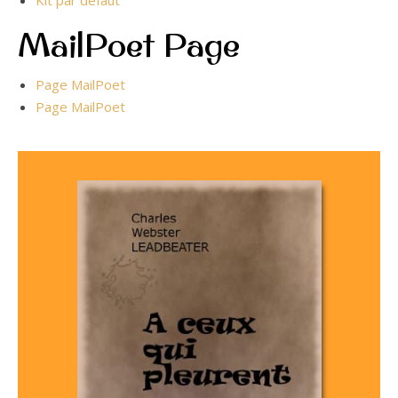
Kit par défaut
MailPoet Page
Page MailPoet
Page MailPoet