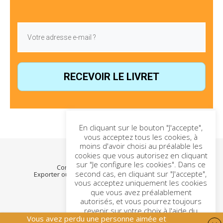
Générer un nouvel alias
Générer un nouvel alias
Générer un nouvel alias
Générer un nouvel alias
Générer un nouvel alias
Générer un nouvel alias
Générer un nouvel alias
RECEVOIR LE LIVRET
En cliquant sur le bouton "J'accepte",
vous acceptez tous les cookies, à
moins d'avoir choisi au préalable les
cookies que vous autorisez en cliquant
2026
sur "Je configure les cookies". Dans ce
Contact
Politique de confidentialité
second cas, en cliquant sur "J'accepte",
Exporter ou supprimer mes données personnelles
Gestion des cookies
vous acceptez uniquement les cookies
que vous avez préalablement
autorisés, et vous pourrez toujours
revenir sur votre choix à l'aide du
Vous avez perdu une personne aimée et
bouton en bas à gauche de l'écran.